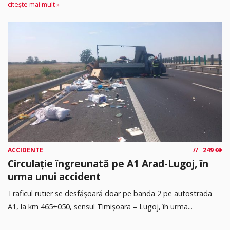
citește mai mult »
ACCIDENTE
249
Circulație îngreunată pe A1 Arad-Lugoj, în
urma unui accident
Traficul rutier se desfășoară doar pe banda 2 pe autostrada
A1, la km 465+050, sensul Timişoara – Lugoj, în urma...