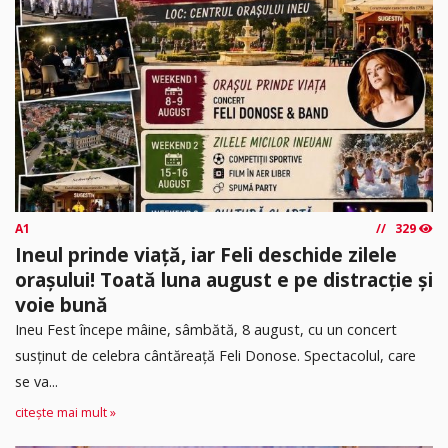
A1
329
Ineul prinde viață, iar Feli deschide zilele
orașului! Toată luna august e pe distracție și
voie bună
Ineu Fest începe mâine, sâmbătă, 8 august, cu un concert
susținut de celebra cântăreață Feli Donose. Spectacolul, care
se va...
citește mai mult »