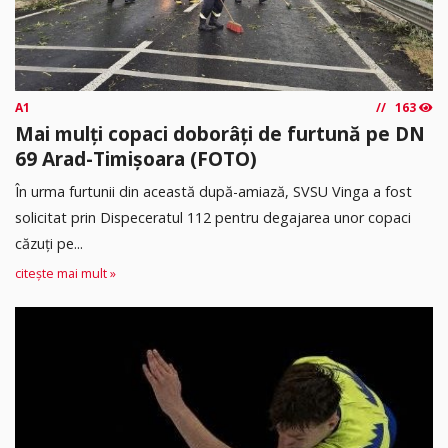
A1
163
Mai mulți copaci doborâți de furtună pe DN
69 Arad-Timișoara (FOTO)
În urma furtunii din această după-amiază, SVSU Vinga a fost
solicitat prin Dispeceratul 112 pentru degajarea unor copaci
căzuți pe...
citește mai mult »