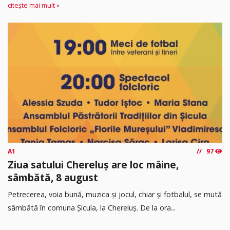
citește mai mult »
A1
97
Ziua satului Chereluș are loc mâine,
sâmbătă, 8 august
Petrecerea, voia bună, muzica și jocul, chiar și fotbalul, se mută
sâmbătă în comuna Șicula, la Chereluș. De la ora...