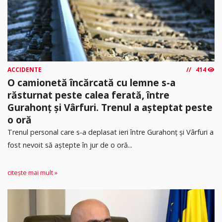
ACCIDENTE
414
O camionetă încărcată cu lemne s-a
răsturnat peste calea ferată, între
Gurahonț și Vârfuri. Trenul a așteptat peste
o oră
Trenul personal care s-a deplasat ieri între Gurahonț și Vârfuri a
fost nevoit să aștepte în jur de o oră...
citește mai mult »