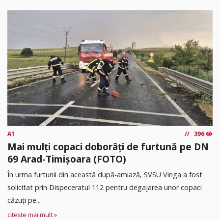
A1
396
Mai mulți copaci doborâți de furtună pe DN
69 Arad-Timișoara (FOTO)
În urma furtunii din această după-amiază, SVSU Vinga a fost
solicitat prin Dispeceratul 112 pentru degajarea unor copaci
căzuți pe...
citește mai mult »