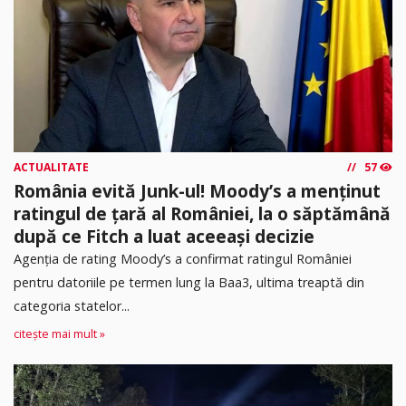
ACTUALITATE
57
România evită Junk-ul! Moody’s a menținut
ratingul de țară al României, la o săptămână
după ce Fitch a luat aceeași decizie
Agenția de rating Moody’s a confirmat ratingul României
pentru datoriile pe termen lung la Baa3, ultima treaptă din
categoria statelor...
citește mai mult »