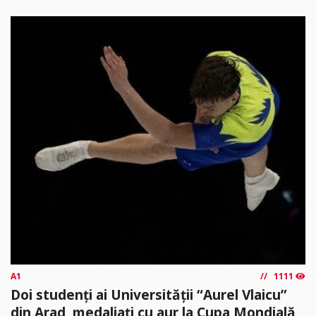
A1
1111
Doi studenți ai Universității “Aurel Vlaicu”
din Arad, medaliați cu aur la Cupa Mondială