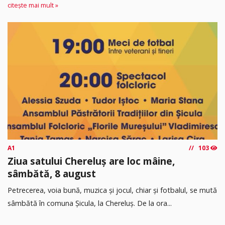
citește mai mult »
A1
103
Ziua satului Chereluș are loc mâine,
sâmbătă, 8 august
Petrecerea, voia bună, muzica și jocul, chiar și fotbalul, se mută
sâmbătă în comuna Șicula, la Chereluș. De la ora...