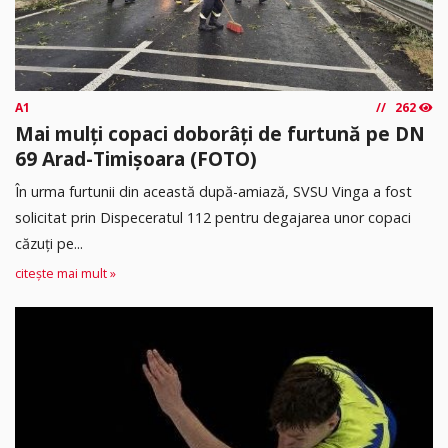
A1
262
Mai mulți copaci doborâți de furtună pe DN
69 Arad-Timișoara (FOTO)
În urma furtunii din această după-amiază, SVSU Vinga a fost
solicitat prin Dispeceratul 112 pentru degajarea unor copaci
căzuți pe...
citește mai mult »