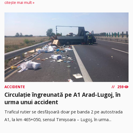
citește mai mult »
ACCIDENTE
259
Circulație îngreunată pe A1 Arad-Lugoj, în
urma unui accident
Traficul rutier se desfășoară doar pe banda 2 pe autostrada
A1, la km 465+050, sensul Timişoara – Lugoj, în urma...