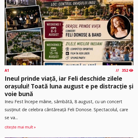
A1
352
Ineul prinde viață, iar Feli deschide zilele
orașului! Toată luna august e pe distracție și
voie bună
Ineu Fest începe mâine, sâmbătă, 8 august, cu un concert
susținut de celebra cântăreață Feli Donose. Spectacolul, care
se va...
citește mai mult »