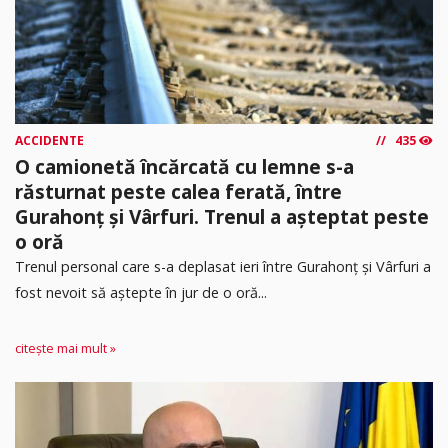
ACCIDENTE
435
O camionetă încărcată cu lemne s-a
răsturnat peste calea ferată, între
Gurahonț și Vârfuri. Trenul a așteptat peste
o oră
Trenul personal care s-a deplasat ieri între Gurahonț și Vârfuri a
fost nevoit să aștepte în jur de o oră...
citește mai mult »