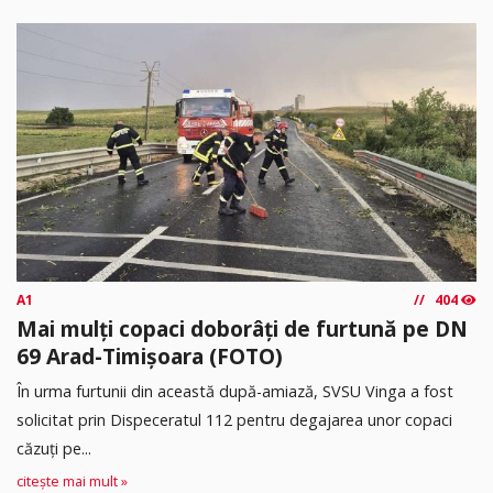
A1
404
Mai mulți copaci doborâți de furtună pe DN
69 Arad-Timișoara (FOTO)
În urma furtunii din această după-amiază, SVSU Vinga a fost
solicitat prin Dispeceratul 112 pentru degajarea unor copaci
căzuți pe...
citește mai mult »