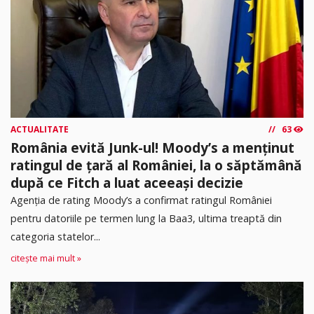
ACTUALITATE
63
România evită Junk-ul! Moody’s a menținut
ratingul de țară al României, la o săptămână
după ce Fitch a luat aceeași decizie
Agenția de rating Moody’s a confirmat ratingul României
pentru datoriile pe termen lung la Baa3, ultima treaptă din
categoria statelor...
citește mai mult »