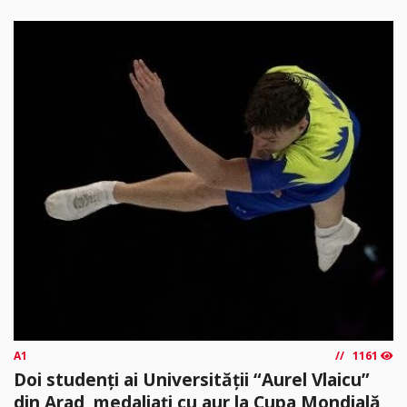
A1
1161
Doi studenți ai Universității “Aurel Vlaicu”
din Arad, medaliați cu aur la Cupa Mondială