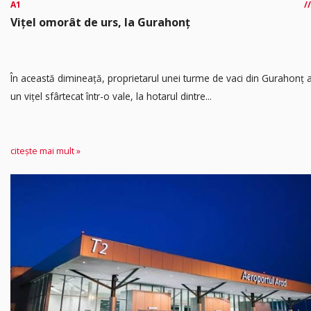
A1
Vițel omorât de urs, la Gurahonț
În această dimineață, proprietarul unei turme de vaci din Gurahonț a
un vițel sfârtecat într-o vale, la hotarul dintre...
citește mai mult »