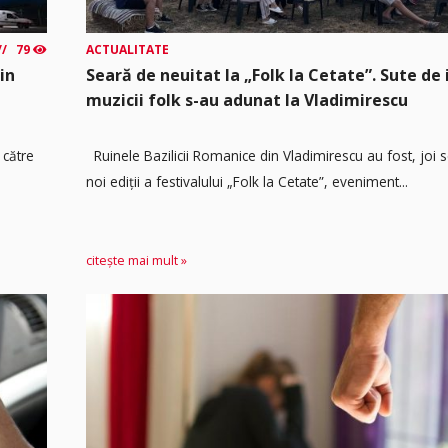
79
ACTUALITATE
in
Seară de neuitat la „Folk la Cetate”. Sute de i
muzicii folk s-au adunat la Vladimirescu
 către
Ruinele Bazilicii Romanice din Vladimirescu au fost, joi 
noi ediții a festivalului „Folk la Cetate”, eveniment...
citește mai mult »