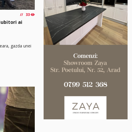
33
ubitori ai
seara, gazda unei