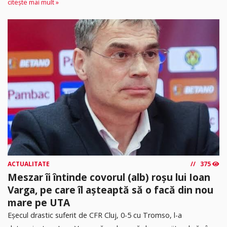
citește mai mult »
ACTUALITATE
375
Meszar îi întinde covorul (alb) roșu lui Ioan
Varga, pe care îl așteaptă să o facă din nou
mare pe UTA
Eșecul drastic suferit de CFR Cluj, 0-5 cu Tromso, l-a