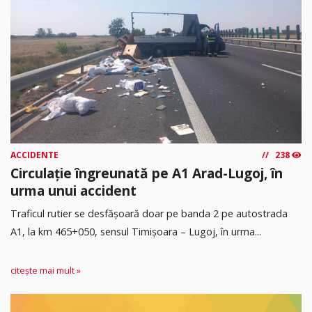
ACCIDENTE
238
Circulație îngreunată pe A1 Arad-Lugoj, în
urma unui accident
Traficul rutier se desfășoară doar pe banda 2 pe autostrada
A1, la km 465+050, sensul Timişoara – Lugoj, în urma...
citește mai mult »