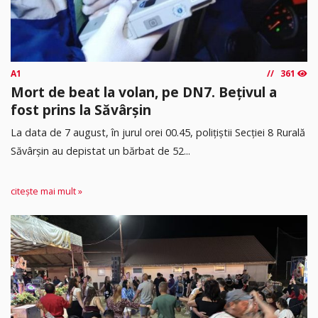
A1
361
Mort de beat la volan, pe DN7. Bețivul a
fost prins la Săvârșin
​La data de 7 august, în jurul orei 00.45, polițiștii Secției 8 Rurală
Săvârșin au depistat un bărbat de 52...
citește mai mult »