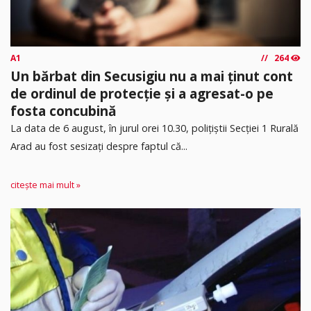
A1
264
Un bărbat din Secusigiu nu a mai ținut cont
de ordinul de protecție și a agresat-o pe
fosta concubină
​La data de 6 august, în jurul orei 10.30, polițiștii Secției 1 Rurală
Arad au fost sesizați despre faptul că...
citește mai mult »