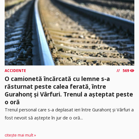
ACCIDENTE
569
O camionetă încărcată cu lemne s-a
răsturnat peste calea ferată, între
Gurahonț și Vârfuri. Trenul a așteptat peste
o oră
Trenul personal care s-a deplasat ieri între Gurahonț și Vârfuri a
fost nevoit să aștepte în jur de o oră...
citește mai mult »