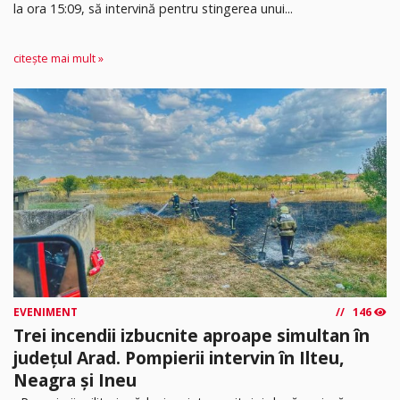
la ora 15:09, să intervină pentru stingerea unui...
citește mai mult »
EVENIMENT
146
Trei incendii izbucnite aproape simultan în
județul Arad. Pompierii intervin în Ilteu,
Neagra și Ineu