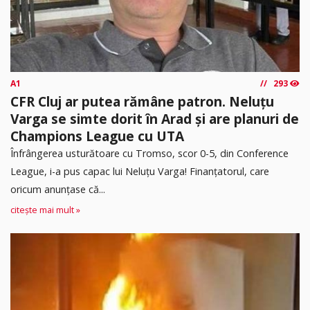
A1
293
CFR Cluj ar putea rămâne patron. Neluțu
Varga se simte dorit în Arad și are planuri de
Champions League cu UTA
Înfrângerea usturătoare cu Tromso, scor 0-5, din Conference
League, i-a pus capac lui Neluțu Varga! Finanțatorul, care
oricum anunțase că...
citește mai mult »