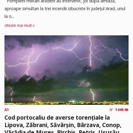
Pompierii militari arădeni au intervenit, joi după-amiază,
aproape simultan la trei incendii izbucnite în județul Arad, unul
la o...
citește mai mult »
A1
1446
Cod portocaliu de averse torențiale la
Lipova, Zăbrani, Săvârșin, Bârzava, Conop,
Vărădia de Mureș, Birchiș, Petriș, Ususău,