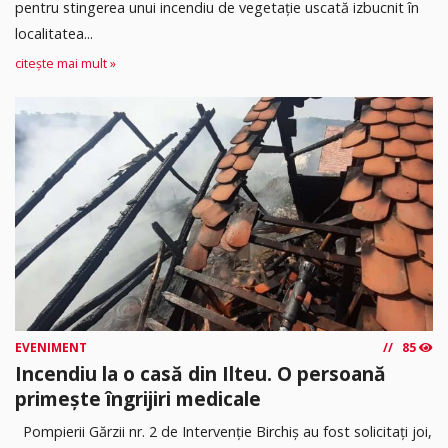
pentru stingerea unui incendiu de vegetație uscată izbucnit în
localitatea...
citește mai mult »
EVENIMENT
85
Incendiu la o casă din Ilteu. O persoană
primește îngrijiri medicale
Pompierii Gărzii nr. 2 de Intervenție Birchiș au fost solicitați joi,