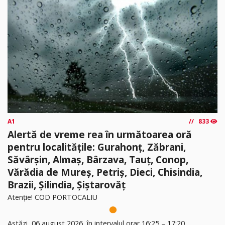
A1
833
Alertă de vreme rea în următoarea oră
pentru localitățile: Gurahonț, Zăbrani,
Săvârșin, Almaș, Bârzava, Tauț, Conop,
Vărădia de Mureș, Petriș, Dieci, Chisindia,
Brazii, Șilindia, Șiștarovăț
Atenție! COD PORTOCALIU
Astăzi, 06 august 2026, în intervalul orar 16:25 – 17:20,