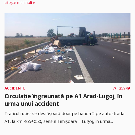
citește mai mult »
ACCIDENTE
259
Circulație îngreunată pe A1 Arad-Lugoj, în
urma unui accident
Traficul rutier se desfășoară doar pe banda 2 pe autostrada
A1, la km 465+050, sensul Timişoara – Lugoj, în urma...