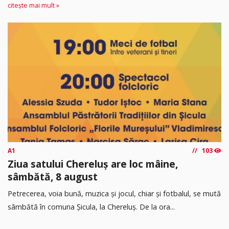
citește mai mult »
A1
103
Ziua satului Chereluș are loc mâine,
sâmbătă, 8 august
Petrecerea, voia bună, muzica și jocul, chiar și fotbalul, se mută
sâmbătă în comuna Șicula, la Chereluș. De la ora...