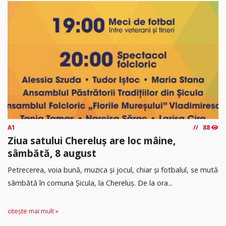
A1
88
Ziua satului Chereluș are loc mâine,
sâmbătă, 8 august
Petrecerea, voia bună, muzica și jocul, chiar și fotbalul, se mută
sâmbătă în comuna Șicula, la Chereluș. De la ora...
citește mai mult »