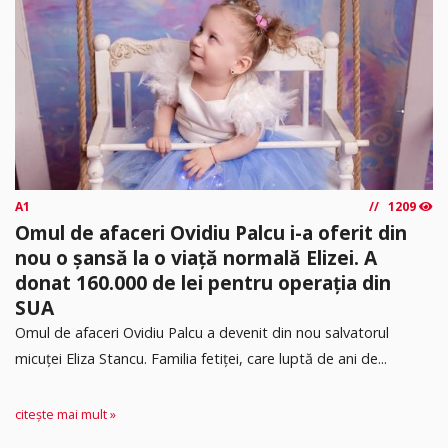
A1
1209
Omul de afaceri Ovidiu Palcu i-a oferit din
nou o șansă la o viață normală Elizei. A
donat 160.000 de lei pentru operația din
SUA
Omul de afaceri Ovidiu Palcu a devenit din nou salvatorul
micuței Eliza Stancu. Familia fetiței, care luptă de ani de...
citește mai mult »