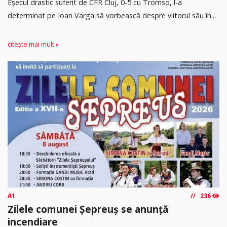
Eșecul drastic suferit de CFR Cluj, 0-5 cu Tromso, l-a
determinat pe Ioan Varga să vorbească despre viitorul său în...
citește mai mult »
A1
236
Zilele comunei Șepreuș se anunță
incendiare