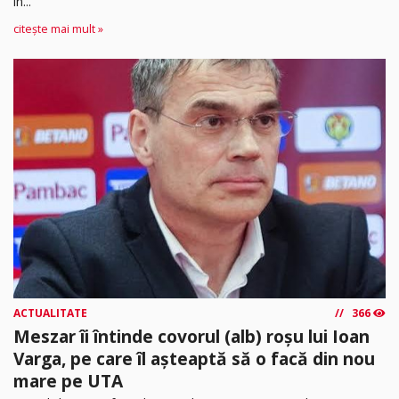
în...
citește mai mult »
ACTUALITATE
366
Meszar îi întinde covorul (alb) roșu lui Ioan
Varga, pe care îl așteaptă să o facă din nou
mare pe UTA