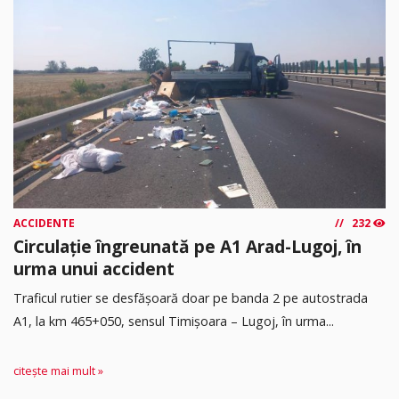
ACCIDENTE
232
Circulație îngreunată pe A1 Arad-Lugoj, în
urma unui accident
Traficul rutier se desfășoară doar pe banda 2 pe autostrada
A1, la km 465+050, sensul Timişoara – Lugoj, în urma...
citește mai mult »