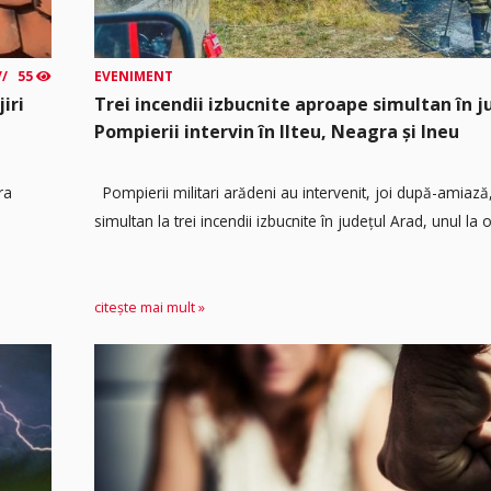
55
EVENIMENT
iri
Trei incendii izbucnite aproape simultan în j
Pompierii intervin în Ilteu, Neagra și Ineu
ra
Pompierii militari arădeni au intervenit, joi după-amiaz
simultan la trei incendii izbucnite în județul Arad, unul la o.
citește mai mult »