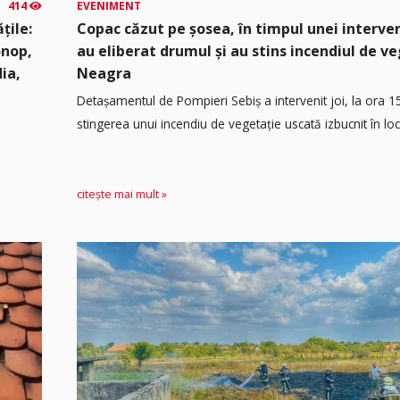
414
EVENIMENT
țile:
Copac căzut pe șosea, în timpul unei interven
onop,
au eliberat drumul și au stins incendiul de v
dia,
Neagra
Detașamentul de Pompieri Sebiș a intervenit joi, la ora 1
stingerea unui incendiu de vegetație uscată izbucnit în loca
citește mai mult »