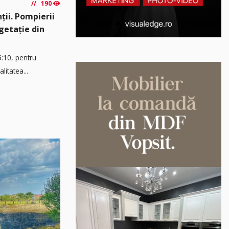
190
ții. Pompierii
egetație din
5:10, pentru
litatea...