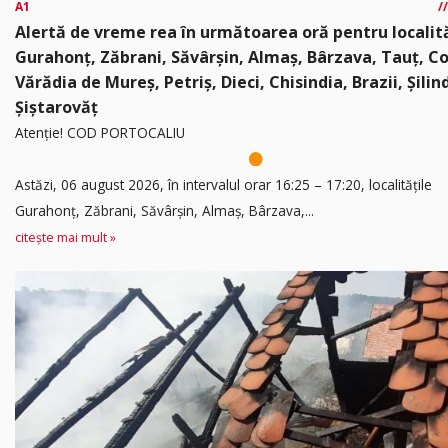
A1
Alertă de vreme rea în următoarea oră pentru localită
Gurahonț, Zăbrani, Săvârșin, Almaș, Bârzava, Tauț, C
Vărădia de Mureș, Petriș, Dieci, Chisindia, Brazii, Șilin
Șiștarovăț
Atenție! COD PORTOCALIU
Astăzi, 06 august 2026, în intervalul orar 16:25 – 17:20, localitățile
Gurahonț, Zăbrani, Săvârșin, Almaș, Bârzava,...
citește mai mult »