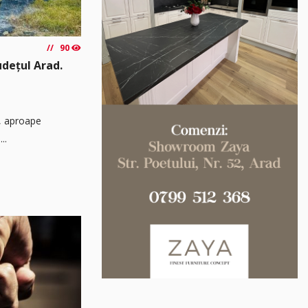
90
udețul Arad.
ă, aproape
..