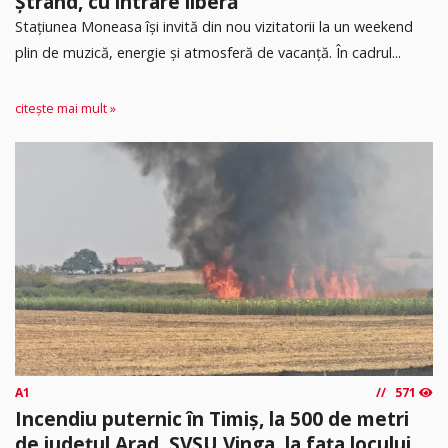
Ștrand, cu intrare liberă
Stațiunea Moneasa își invită din nou vizitatorii la un weekend
plin de muzică, energie și atmosferă de vacanță. În cadrul...
citește mai mult »
A1
571
Incendiu puternic în Timiș, la 500 de metri
de județul Arad. SVSU Vinga, la fața locului