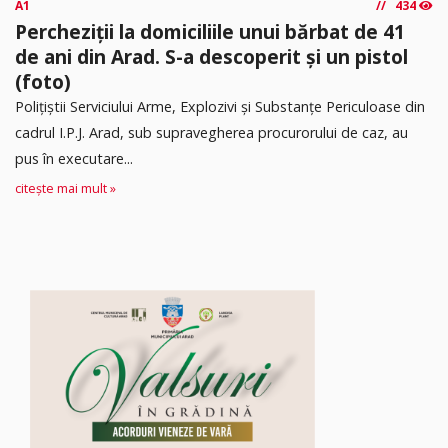
A1
434
Percheziții la domiciliile unui bărbat de 41
de ani din Arad. S-a descoperit și un pistol
(foto)
Polițiștii Serviciului Arme, Explozivi și Substanțe Periculoase din
cadrul I.P.J. Arad, sub supravegherea procurorului de caz, au
pus în executare...
citește mai mult »