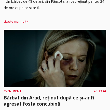
Un bărbat de 48 de ani, din Pâncota, a fost reținut pentru 24
de ore după ce și-ar fi...
citește mai mult »
EVENIMENT
24
Bărbat din Arad, reținut după ce și-ar fi
agresat fosta concubină