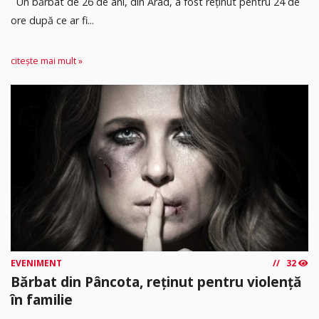
Un bărbat de 26 de ani, din Arad, a fost reținut pentru 24 de
ore după ce ar fi...
citește mai mult »
EVENIMENT
32
Bărbat din Pâncota, reținut pentru violență
în familie