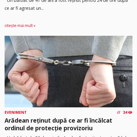
Un bărbat de 41 de ani a fost reținut pentru 24 de ore după
ce ar fi agresat un...
citește mai mult »
EVENIMENT
34
Arădean reținut după ce ar fi încălcat
ordinul de protecție provizoriu