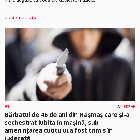
citește mai mult »
A1
337
Bărbatul de 46 de ani din Hășmaș care și-a
sechestrat iubita în mașină, sub
amenințarea cuțitului,a fost trimis în
judecată