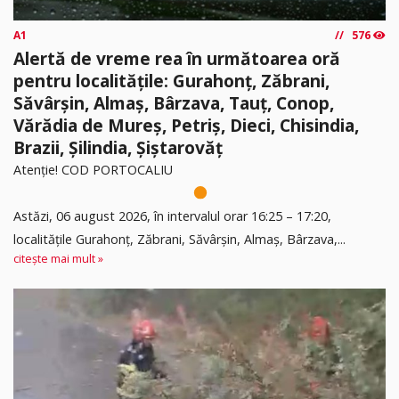
A1
576
Alertă de vreme rea în următoarea oră
pentru localitățile: Gurahonț, Zăbrani,
Săvârșin, Almaș, Bârzava, Tauț, Conop,
Vărădia de Mureș, Petriș, Dieci, Chisindia,
Brazii, Șilindia, Șiștarovăț
Atenție! COD PORTOCALIU
Astăzi, 06 august 2026, în intervalul orar 16:25 – 17:20,
localitățile Gurahonț, Zăbrani, Săvârșin, Almaș, Bârzava,...
citește mai mult »