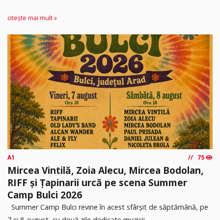
citește mai mult »
A1
75
Mircea Vintilă, Zoia Alecu, Mircea Bodolan,
RIFF și Țapinarii urcă pe scena Summer
Camp Bulci 2026
Summer Camp Bulci revine în acest sfârșit de săptămână, pe
7 și 8 august, cu două zile dedicate muzicii...