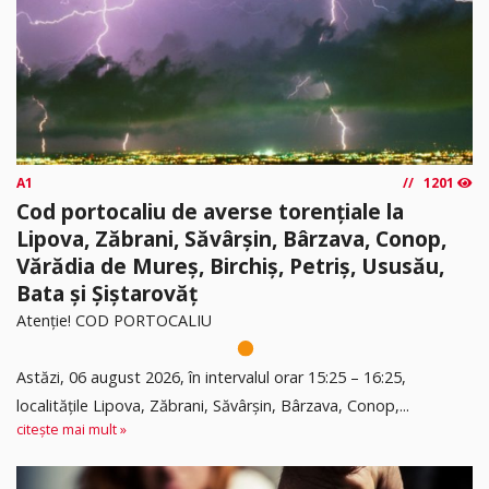
A1
1201
Cod portocaliu de averse torențiale la
Lipova, Zăbrani, Săvârșin, Bârzava, Conop,
Vărădia de Mureș, Birchiș, Petriș, Ususău,
Bata și Șiștarovăț
Atenție! COD PORTOCALIU
Astăzi, 06 august 2026, în intervalul orar 15:25 – 16:25,
localitățile Lipova, Zăbrani, Săvârșin, Bârzava, Conop,...
citește mai mult »