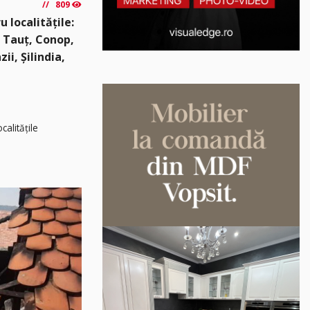
809
 localitățile:
, Tauț, Conop,
ii, Șilindia,
calitățile