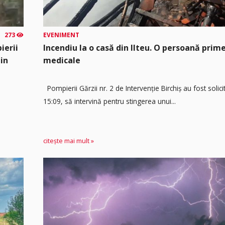
273
EVENIMENT
ierii
Incendiu la o casă din Ilteu. O persoană prime
din
medicale
Pompierii Gărzii nr. 2 de Intervenție Birchiș au fost solicit
15:09, să intervină pentru stingerea unui...
citește mai mult »