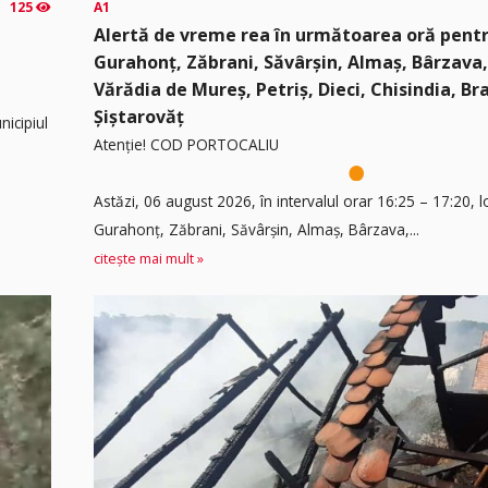
125
A1
Alertă de vreme rea în următoarea oră pentru
Gurahonț, Zăbrani, Săvârșin, Almaș, Bârzava
Vărădia de Mureș, Petriș, Dieci, Chisindia, Braz
Șiștarovăț
nicipiul
Atenție! COD PORTOCALIU
Astăzi, 06 august 2026, în intervalul orar 16:25 – 17:20, lo
Gurahonț, Zăbrani, Săvârșin, Almaș, Bârzava,...
citește mai mult »