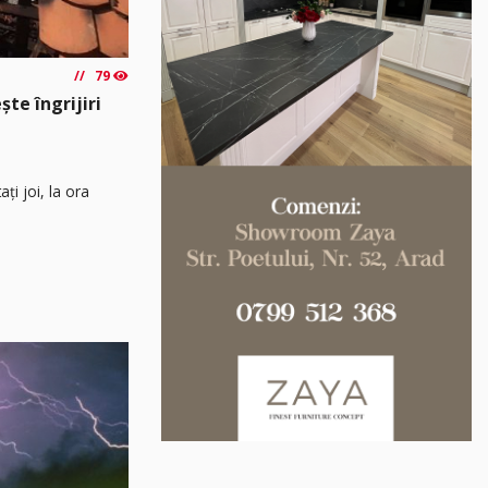
79
ște îngrijiri
ați joi, la ora