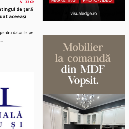
33
atingul de țară
luat aceeași
pentru datoriile pe
..