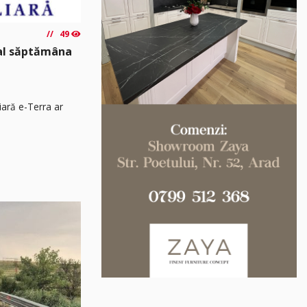
49
nal săptămâna
iară e-Terra ar