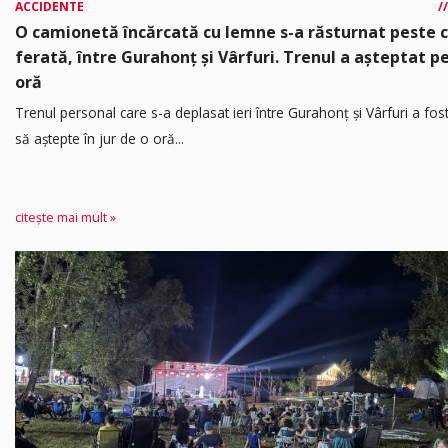
ACCIDENTE
O camionetă încărcată cu lemne s-a răsturnat peste 
ferată, între Gurahonț și Vârfuri. Trenul a așteptat p
oră
Trenul personal care s-a deplasat ieri între Gurahonț și Vârfuri a fos
să aștepte în jur de o oră...
citește mai mult »