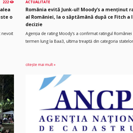
222
ACTUALITATE
calea
România evită Junk-ul! Moody’s a menținut r
este o
al României, la o săptămână după ce Fitch a 
decizie
t nevoit
Agenția de rating Moody’s a confirmat ratingul României 
termen lung la Baa3, ultima treaptă din categoria statelor.
citește mai mult »