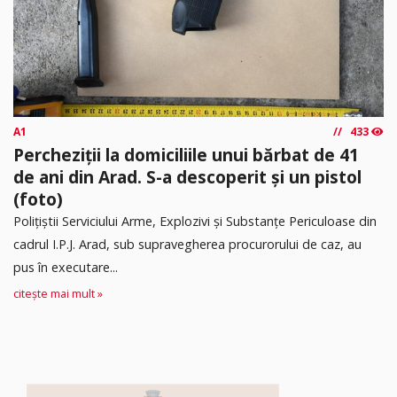
A1
433
Percheziții la domiciliile unui bărbat de 41
de ani din Arad. S-a descoperit și un pistol
(foto)
Polițiștii Serviciului Arme, Explozivi și Substanțe Periculoase din
cadrul I.P.J. Arad, sub supravegherea procurorului de caz, au
pus în executare...
citește mai mult »